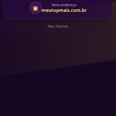
Novo endereço
▣
meutopmais.com.br
Meu Topmais